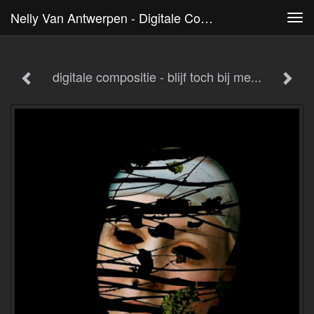
Nelly Van Antwerpen - Digitale Compositie - Blijf Toch Bij Me...
Tog
navi
digitale compositie - blijf toch bij me...