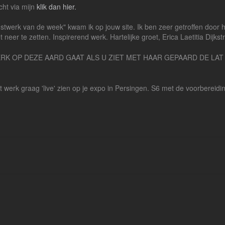
cht via mijn
klik dan hier.
unstwerk van de week" kwam ik op jouw site. Ik ben zeer getroffen door 
eer te zetten. Inspirerend werk. Hartelijke groet, Erica Laetitia Dijkst
G WERK OP DEZE AARD GAAT ALS U ZIET MET HAAR GEPAARD DE L
 werk graag 'live' zien op je expo in Persingen. S6 met de voorbereidi